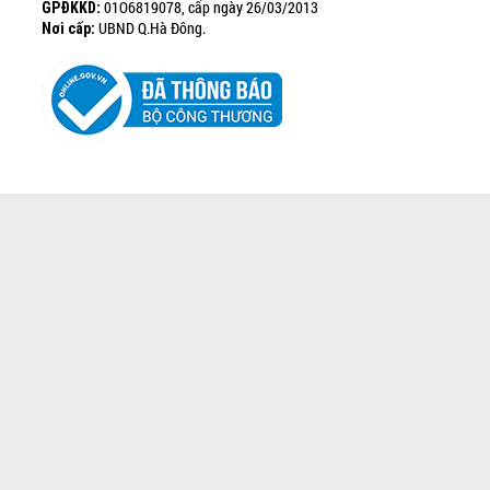
01O6819078, cấp ngày 26/03/2013
GPĐKKD:
UBND Q.Hà Đông.
Nơi cấp: