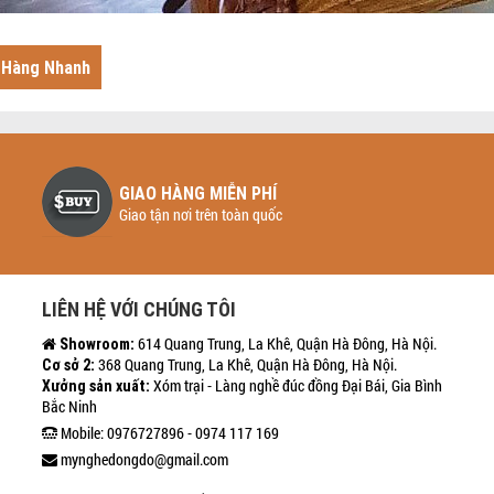
 Hàng Nhanh
GIAO HÀNG MIỄN PHÍ
Giao tận nơi trên toàn quốc
LIÊN HỆ VỚI CHÚNG TÔI
614 Quang Trung, La Khê, Quận Hà Đông, Hà Nội.
Showroom:
368 Quang Trung, La Khê, Quận Hà Đông, Hà Nội.
Cơ sở 2:
Xóm trại - Làng nghề đúc đồng Đại Bái, Gia Bình
Xưởng sản xuất:
Bắc Ninh
Mobile: 0976727896 - 0974 117 169
mynghedongdo@gmail.com