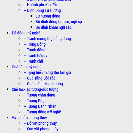
-- Hoành phi câu đối
-- Đỉnh Đồng Lư Hương
Lư hương đồng
Bộ đỉnh đồng tam sự, ngũ sự
Bộ đỉnh khảm ngũ sắc
Đồ đồng mỹ nghệ
-- Tranh mừng thọ bằng đồng
-- Trống Đồng
-- Tranh đồng
-- Tranh tứ quý
-- Tranh chữ
Quà tặng mỹ nghệ
-- Tặng biếu mừng thọ tân gia
-- Quà Tặng Đối Tác
-- Quà mừng khai trương
Chế tác-Tạc tượng-đúc tượng
-- Tượng chân dung
-- Tượng Phật
-- Tượng Danh Nhân
-- Tượng đồng mỹ nghệ
Vật phẩm phong thủy
-- Đồ vật phong thủy
-- Con vật phong thủy