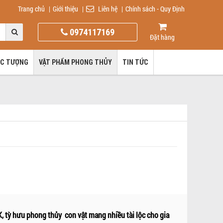
Trang chủ
|
Giới thiệu
|
Liên hệ
|
Chính sách - Quy Định
0974117169
Đặt hàng
ÚC TƯỢNG
VẬT PHẨM PHONG THỦY
TIN TỨC
 tỳ hưu phong thủy con vật mang nhiều tài lộc cho gia