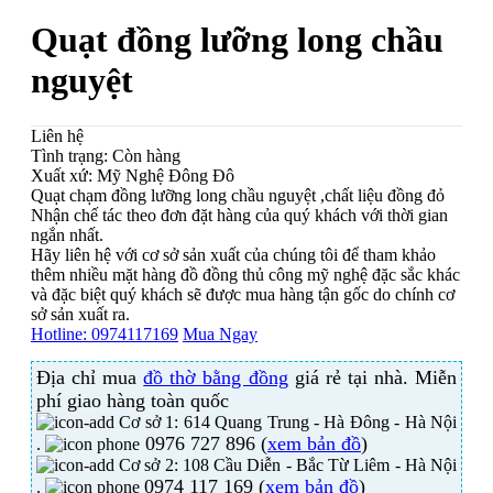
Quạt đồng lưỡng long chầu
nguyệt
Liên hệ
Tình trạng:
Còn hàng
Xuất xứ:
Mỹ Nghệ Đông Đô
Quạt chạm đồng lưỡng long chầu nguyệt ,chất liệu đồng đỏ
Nhận chế tác theo đơn đặt hàng của quý khách với thời gian
ngắn nhất.
Hãy liên hệ với cơ sở sản xuất của chúng tôi để tham khảo
thêm nhiều mặt hàng đồ đồng thủ công mỹ nghệ đặc sắc khác
và đặc biệt quý khách sẽ được mua hàng tận gốc do chính cơ
sở sản xuất ra.
Hotline:
0974117169
Mua Ngay
Địa chỉ mua
đồ thờ bằng đồng
giá rẻ tại nhà. Miễn
phí giao hàng toàn quốc
Cơ sở 1: 614 Quang Trung - Hà Đông - Hà Nội
0976 727 896 (
xem bản đồ
)
.
Cơ sở 2: 108 Cầu Diễn - Bắc Từ Liêm - Hà Nội
0974 117 169 (
xem bản đồ
)
.