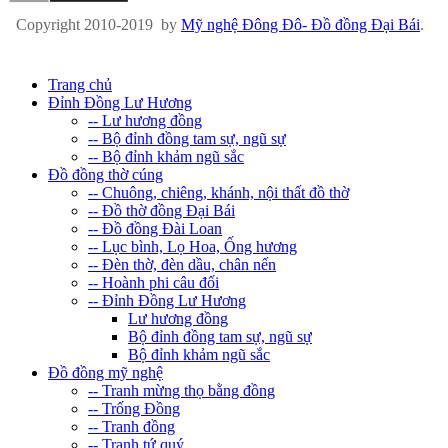
Copyright 2010-2019 by
Mỹ nghệ Đông Đô- Đồ đồng Đại Bái
.
Trang chủ
Đỉnh Đồng Lư Hương
-- Lư hương đồng
-- Bộ đỉnh đồng tam sự, ngũ sự
-- Bộ đỉnh khảm ngũ sắc
Đồ đồng thờ cúng
-- Chuông, chiêng, khánh, nội thất đồ thờ
-- Đồ thờ đồng Đại Bái
-- Đồ đồng Đài Loan
-- Lục bình, Lọ Hoa, Ống hương
-- Đèn thờ, đèn dầu, chân nến
-- Hoành phi câu đối
-- Đỉnh Đồng Lư Hương
Lư hương đồng
Bộ đỉnh đồng tam sự, ngũ sự
Bộ đỉnh khảm ngũ sắc
Đồ đồng mỹ nghệ
-- Tranh mừng thọ bằng đồng
-- Trống Đồng
-- Tranh đồng
-- Tranh tứ quý