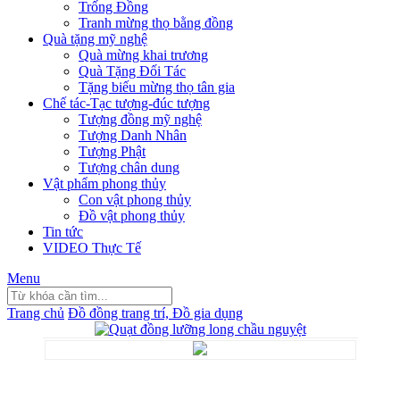
Trống Đồng
Tranh mừng thọ bằng đồng
Quà tặng mỹ nghệ
Quà mừng khai trương
Quà Tặng Đối Tác
Tặng biếu mừng thọ tân gia
Chế tác-Tạc tượng-đúc tượng
Tượng đồng mỹ nghệ
Tượng Danh Nhân
Tượng Phật
Tượng chân dung
Vật phẩm phong thủy
Con vật phong thủy
Đồ vật phong thủy
Tin tức
VIDEO Thực Tế
Menu
Trang chủ
Đồ đồng trang trí, Đồ gia dụng