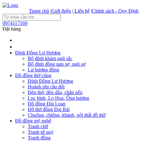
Trang chủ
|
Giới thiệu
|
Liên hệ
|
Chính sách - Quy Định
0974117169
Đặt hàng
Đỉnh Đồng Lư Hương
Bộ đỉnh khảm ngũ sắc
Bộ đỉnh đồng tam sự, ngũ sự
Lư hương đồng
Đồ đồng thờ cúng
Đỉnh Đồng Lư Hương
Hoành phi câu đối
Đèn thờ, đèn dầu, chân nến
Lục bình, Lọ Hoa, Ống hương
Đồ đồng Đài Loan
Đồ thờ đồng Đại Bái
Chuông, chiêng, khánh, nội thất đồ thờ
Đồ đồng mỹ nghệ
Tranh chữ
Tranh tứ quý
Tranh đồng