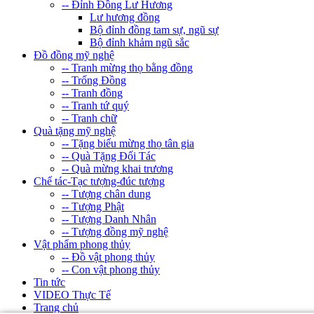
-- Đỉnh Đồng Lư Hương
Lư hương đồng
Bộ đỉnh đồng tam sự, ngũ sự
Bộ đỉnh khảm ngũ sắc
Đồ đồng mỹ nghệ
-- Tranh mừng thọ bằng đồng
-- Trống Đồng
-- Tranh đồng
-- Tranh tứ quý
-- Tranh chữ
Quà tặng mỹ nghệ
-- Tặng biếu mừng thọ tân gia
-- Quà Tặng Đối Tác
-- Quà mừng khai trương
Chế tác-Tạc tượng-đúc tượng
-- Tượng chân dung
-- Tượng Phật
-- Tượng Danh Nhân
-- Tượng đồng mỹ nghệ
Vật phẩm phong thủy
-- Đồ vật phong thủy
-- Con vật phong thủy
Tin tức
VIDEO Thực Tế
Trang chủ