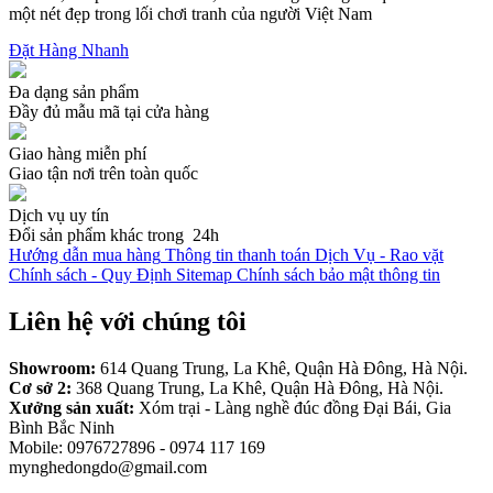
một nét đẹp trong lối chơi tranh của người Việt Nam
Đặt Hàng Nhanh
Đa dạng sản phẩm
Đầy đủ mẫu mã tại cửa hàng
Giao hàng miễn phí
Giao tận nơi trên toàn quốc
Dịch vụ uy tín
Đổi sản phẩm khác trong 24h
Hướng dẫn mua hàng
Thông tin thanh toán
Dịch Vụ - Rao vặt
Chính sách - Quy Định
Sitemap
Chính sách bảo mật thông tin
Liên hệ với chúng tôi
Showroom:
614 Quang Trung, La Khê, Quận Hà Đông, Hà Nội.
Cơ sở 2:
368 Quang Trung, La Khê, Quận Hà Đông, Hà Nội.
Xưởng sản xuất:
Xóm trại - Làng nghề đúc đồng Đại Bái, Gia
Bình Bắc Ninh
Mobile: 0976727896 - 0974 117 169
mynghedongdo@gmail.com