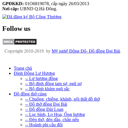
GPĐKKD:
01O6819078, cấp ngày 26/03/2013
Nơi cấp:
UBND Q.Hà Đông.
Follow us
Copyright 2010-2019 by
Mỹ nghệ Đông Đô- Đồ đồng Đại Bái
.
Trang chủ
Đỉnh Đồng Lư Hương
-- Lư hương đồng
-- Bộ đỉnh đồng tam sự, ngũ sự
-- Bộ đỉnh khảm ngũ sắc
Đồ đồng thờ cúng
-- Chuông, chiêng, khánh, nội thất đồ thờ
-- Đồ thờ đồng Đại Bái
-- Đồ đồng Đài Loan
-- Lục bình, Lọ Hoa, Ống hương
-- Đèn thờ, đèn dầu, chân nến
-- Hoành phi câu đối