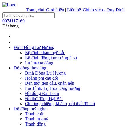
Trang chủ
|
Giới thiệu
|
Liên hệ
|
Chính sách - Quy Định
0974117169
Đặt hàng
Đỉnh Đồng Lư Hương
Bộ đỉnh khảm ngũ sắc
Bộ đỉnh đồng tam sự, ngũ sự
Lư hương đồng
Đồ đồng thờ cúng
Đỉnh Đồng Lư Hương
Hoành phi câu đối
Đèn thờ, đèn dầu, chân nến
Lục bình, Lọ Hoa, Ống hương
Đồ đồng Đài Loan
Đồ thờ đồng Đại Bái
Chuông, chiêng, khánh, nội thất đồ thờ
Đồ đồng mỹ nghệ
Tranh chữ
Tranh tứ quý
Tranh đồng