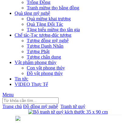
Trống Đồng
Tranh mừng thọ bằng đồng
Quà tặng mỹ nghệ
Quà mừng khai trương
Quà Tặng Đối Tác
Tặng biếu mừng thọ tân gia
Chế tác-Tạc tượng-đúc tượng
Tượng đồng mỹ nghệ
Tượng Danh Nhân
Tượng Phật
Tượng chân dung
Vật phẩm phong thủy
Con vật phong thủy
Đồ vật phong thủy
Tin tức
VIDEO Thực Tế
Menu
Trang chủ
Đồ đồng mỹ nghệ
Tranh tứ quý