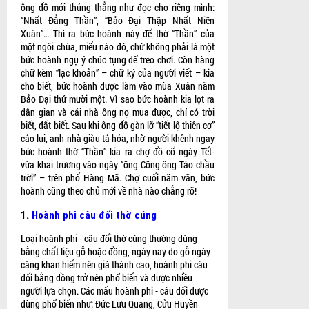
ông đồ mới thủng thẳng như đọc cho riêng mình:
“Nhất Đẳng Thần”, “Bảo Đại Thập Nhất Niên
Xuân”… Thì ra bức hoành này để thờ “Thần” của
một ngôi chùa, miếu nào đó, chứ không phải là một
bức hoành ngụ ý chúc tụng để treo chơi. Còn hàng
chữ kèm “lạc khoản” – chữ ký của người viết – kia
cho biết, bức hoành được làm vào mùa Xuân năm
Bảo Đại thứ mười một. Vì sao bức hoành kia lọt ra
dân gian và cái nhà ông nọ mua được, chỉ có trời
biết, đất biết. Sau khi ông đồ gàn lỡ “tiết lộ thiên cơ”
cáo lui, anh nhà giàu tá hỏa, nhờ người khênh ngay
bức hoành thờ “Thần” kia ra chợ đồ cổ ngày Tết-
vừa khai trương vào ngày “ông Công ông Táo chầu
trời” – trên phố Hàng Mã. Chợ cuối năm vãn, bức
hoành cũng theo chủ mới về nhà nào chẳng rõ!
1.
Hoành phi câu đối thờ cúng
Loại hoành phi - câu đối thờ cúng
thường dùng
bằng chất liệu gỗ hoặc đồng, ngày nay do gỗ ngày
càng khan hiếm nên giá thành cao, hoành phi câu
đối bằng đồng trở nên phổ biến và được nhiều
người lựa chọn. Các mấu hoành phi - câu đối được
dùng phổ biến như: Đức Lưu Quang, Cửu Huyền