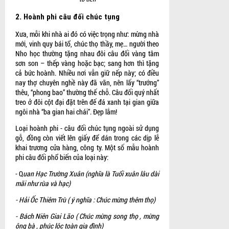
2.
Hoành phi câu đối chúc tụng
Xưa, mỗi khi nhà ai đó có việc trọng như: mừng nhà
mới, vinh quy bái tổ, chúc thọ thầy, mẹ… người theo
Nho học thường tặng nhau đôi câu đối vàng tâm
sơn son – thếp vàng hoặc bạc; sang hơn thì tặng
cả bức hoành. Nhiều nơi vẫn giữ nếp này; có điều
nay thợ chuyên nghề này đã vãn, nên lấy “trướng”
thêu, “phong bao” thường thế chỗ. Câu đối quý nhất
treo ở đôi cột đại đặt trên đế đá xanh tại gian giữa
ngôi nhà “ba gian hai chái”. Đẹp lắm!
Loại hoành phi - câu đối chúc tụng ngoài sử dụng
gỗ, đồng còn viết lên giấy để dán trong các dịp lễ
khai trương cửa hàng, công ty. Một số mẫu hoành
phi câu đối phổ biến của loại này:
- Q
uan Hạc Trường Xuân (nghĩa là Tuổi xuân lâu dài
mãi như rùa và hạc)
- Hải Ốc Thiêm Trù ( ý nghĩa : Chúc mừng thêm thọ)
- Bách Niên Giai Lão ( Chúc mừng song thọ , mừng
ông bà , phúc lộc toàn gia đình)