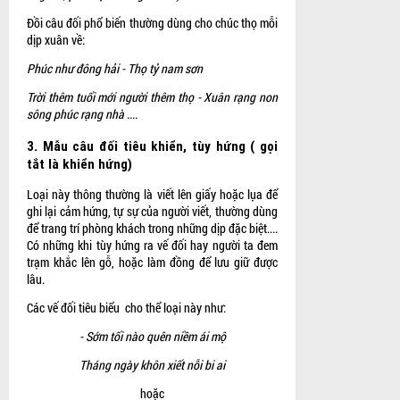
Đồi câu đối phổ biến thường dùng cho chúc thọ mỗi
dịp xuân về:
Phúc như đông hải - Thọ tỷ nam sơn
Trời thêm tuổi mới người thêm thọ - Xuân rạng non
sông phúc rạng nhà ....
3.
Mẫu câu đối tiêu khiển, tùy hứng
( gọi
tắt là khiển hứng)
Loại này thông thường là viết lên giấy hoặc lụa để
ghi lại cảm hứng, tự sự của người viết, thường dùng
để trang trí phòng khách trong những dịp đặc biệt....
Có những khi tùy hứng ra vế đối hay người ta đem
trạm khắc lên gỗ, hoặc làm đồng để lưu giữ được
lâu.
Các vế đối tiêu biểu cho thể loại này như:
- Sớm tối nào quên niềm ái mộ
Tháng ngày khôn xiết nỗi bi ai
hoặc