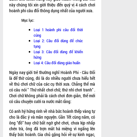
này chúng tôi xin giới thiệu đến quý vị 4 cách chơi
hoành phi câu đối thông dụng nhất của người xưa.
Mục lục:
Loại 1 hoành phi câu đối thời
cúng
Loại 2: Câu đối dùng để chúc
tụng
Loại 3: Câu đối dùng để khiển
hứng
Loại 4: Câu đối dùng giáo huấn
Ngày nay giới trẻ thường nghĩ Hoành Phi - Câu Đối
là để thờ cúng, đó là do nhiều người chưa hiểu hết
về thú chơi chữ của các cụ thời xưa. Chẳng thế mà
có câu nói " Thứ nhất chơi chữ, thứ nhì chơi tranh" .
Chơi chữ không phải là cách chơi đơn giản, thế mới
có câu chuyện cười ra nước mắt rằng:
Có anh hý hửng rinh về nhà bức hoành thếp vàng tự
cho là đắc ý và mãn nguyện. Gần Tết cùng năm, có
ông “đồ” hay chữ bất ngờ ghé chơi, chưa kịp nhấp
chén trà, ông đã trợn mắt há miệng vì ngẩng lên
thấy bức hoành. Gia chủ gặng hỏi về sự kinh ngạc,