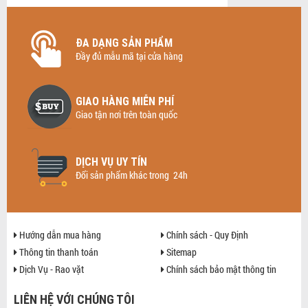
ĐA DẠNG SẢN PHẨM
Đầy đủ mẫu mã tại cửa hàng
GIAO HÀNG MIỄN PHÍ
Giao tận nơi trên toàn quốc
DỊCH VỤ UY TÍN
Đổi sản phẩm khác trong 24h
Hướng dẫn mua hàng
Chính sách - Quy Định
Thông tin thanh toán
Sitemap
Dịch Vụ - Rao vặt
Chính sách bảo mật thông tin
LIÊN HỆ VỚI CHÚNG TÔI