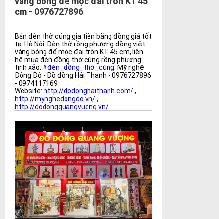
vàng bóng đế mộc đai tròn KT 45
cm - 0976727896
Bán đèn thờ cúng gia tiên bằng đồng giá tốt
tại Hà Nội. Đèn thờ rồng phượng đồng việt
vàng bóng đế mộc đai tròn KT 45 cm, liên
hệ mua đèn đồng thờ cúng rồng phượng
tinh xảo.
#đèn_đồng_thờ_cúng
. Mỹ nghệ
Đông Đô - Đồ đồng Hải Thanh - 0976727896
- 0974117169
Website:
http://dodonghaithanh.com/
,
http://mynghedongdo.vn/
,
http://dodongquangvuong.vn/