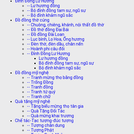
Đỉnh Đồng Lư Hương
-- Lư hương đồng
-- Bộ đỉnh đồng tam sự, ngũ sự
-- Bộ đỉnh khảm ngũ sắc
Đồ đồng thờ cúng
-- Chuông, chiêng, khánh, nội thất đồ thờ
-- Đồ thờ đồng Đại Bái
-- Đồ đồng Đài Loan
-- Lục bình, Lọ Hoa, Ống hương
-- Đèn thờ, đèn dầu, chân nến
-- Hoành phi câu đối
-- Đỉnh Đồng Lư Hương
Lư hương đồng
Bộ đỉnh đồng tam sự, ngũ sự
Bộ đỉnh khảm ngũ sắc
Đồ đồng mỹ nghệ
-- Tranh mừng thọ bằng đồng
-- Trống Đồng
-- Tranh đồng
-- Tranh tứ quý
-- Tranh chữ
Quà tặng mỹ nghệ
-- Tặng biếu mừng thọ tân gia
-- Quà Tặng Đối Tác
-- Quà mừng khai trương
Chế tác-Tạc tượng-đúc tượng
-- Tượng chân dung
-- Tượng Phật