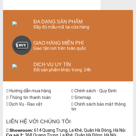
ĐA DẠNG SẢN PHẨM
Đầy đủ mẫu mã tại cửa hàng
GIAO HÀNG MIỄN PHÍ
Giao tận nơi trên toàn quốc
DỊCH VỤ UY TÍN
Đổi sản phẩm khác trong 24h
Hướng dẫn mua hàng
Chính sách - Quy Định
Thông tin thanh toán
Sitemap
Dịch Vụ - Rao vặt
Chính sách bảo mật thông
tin
LIÊN HỆ VỚI CHÚNG TÔI
Showroom:
614 Quang Trung, La Khê, Quận Hà Đông, Hà Nội.
Cơ sở 2:
368 Quang Trung, La Khê, Quận Hà Đông, Hà Nội.