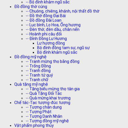
-- Bộ đỉnh khảm ngũ sắc
Đồ đồng thờ cúng
-- Chuông, chiêng, khánh, nội thất đồ thờ
-- Đồ thờ đồng Đại Bái
-- Đồ đồng Đài Loan
-- Lục bình, Lọ Hoa, Ống hương
-- Đèn thờ, đèn dầu, chân nến
-- Hoành phi câu đối
-- Đỉnh Đồng Lư Hương
Lư hương đồng
Bộ đỉnh đồng tam sự, ngũ sự
Bộ đỉnh khảm ngũ sắc
Đồ đồng mỹ nghệ
-- Tranh mừng thọ bằng đồng
-- Trống Đồng
-- Tranh đồng
-- Tranh tứ quý
-- Tranh chữ
Quà tặng mỹ nghệ
-- Tặng biếu mừng thọ tân gia
-- Quà Tặng Đối Tác
-- Quà mừng khai trương
Chế tác-Tạc tượng-đúc tượng
-- Tượng chân dung
-- Tượng Phật
-- Tượng Danh Nhân
-- Tượng đồng mỹ nghệ
Vật phẩm phong thủy