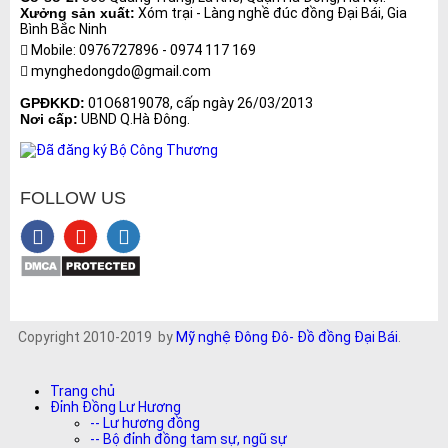
Xưởng sản xuất:
Xóm trại - Làng nghề đúc đồng Đại Bái, Gia
Bình Bắc Ninh
Mobile: 0976727896 - 0974 117 169
mynghedongdo@gmail.com
GPĐKKD:
01O6819078, cấp ngày 26/03/2013
Nơi cấp:
UBND Q.Hà Đông.
FOLLOW US
Copyright 2010-2019 by
Mỹ nghệ Đông Đô- Đồ đồng Đại Bái
.
Trang chủ
Đỉnh Đồng Lư Hương
-- Lư hương đồng
-- Bộ đỉnh đồng tam sự, ngũ sự