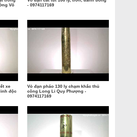
ặt trống
Vỏ đạn cát tút 100 ly, trơn, đánh bóng
ướng Võ
- 0974117169
iết xe
Vỏ đạn pháo 130 ly chạm khắc thủ
dinh độc
công Long Li Quy Phượng -
0974117169