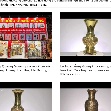
a đồng thờ cúng cao cấp. Lọ hoa đồng thờ cúng khảm ngũ sắc cao 42 cm đẹp tinh x
Thanh - 0976727896 - 0974117169
 Quang Vượng cơ sở 2 tại số
Lọ hoa bằng đồng thờ cúng, c
ng Trung, La Khê, Hà Đông,
họa tiết Cá chép sen, hoa cúc 
0976727896