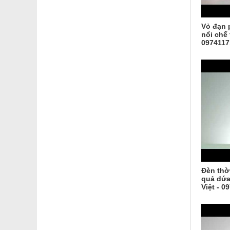
Vỏ đạn 
nổi chế 
0974117
Đèn thờ
quả dứa,
Việt - 0