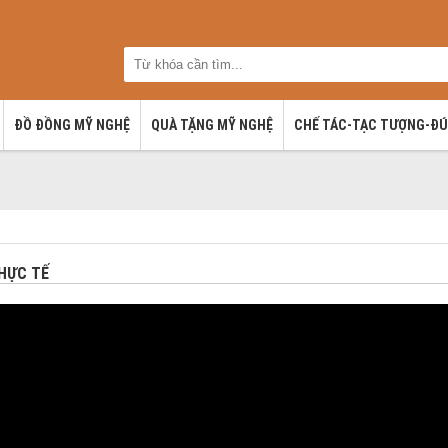
ĐỒ ĐỒNG MỸ NGHỆ
QUÀ TẶNG MỸ NGHỆ
CHẾ TÁC-TẠC TƯỢNG-Đ
THỰC TẾ