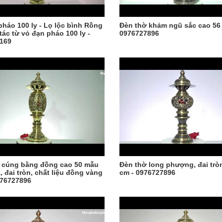
pháo 100 ly - Lọ lộc bình Rồng
Đèn thờ khảm ngũ sắc cao 56
tác từ vỏ đạn pháo 100 ly -
0976727896
169
 cúng bằng đồng cao 50 mẫu
Đèn thờ long phượng, đai trò
 đai tròn, chất liệu đồng vàng
cm - 0976727896
976727896