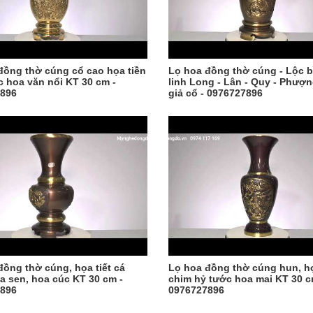
đồng thờ cúng cổ cao họa tiền
Lọ hoa đồng thờ cúng - Lộc b
c hoa văn nổi KT 30 cm -
linh Long - Lân - Quy - Phượ
896
giả cổ - 0976727896
đồng thờ cúng, họa tiết cá
Lọ hoa đồng thờ cúng hun, họ
a sen, hoa cúc KT 30 cm -
chim hỷ tước hoa mai KT 30 c
896
0976727896