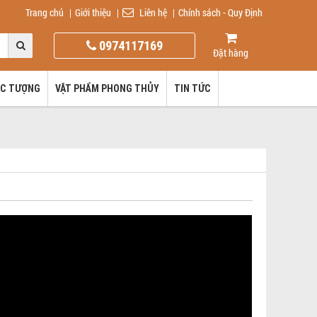
Trang chủ
|
Giới thiệu
|
Liên hệ
|
Chính sách - Quy Định
0974117169
Đặt hàng
ÚC TƯỢNG
VẬT PHẨM PHONG THỦY
TIN TỨC