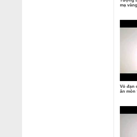
Tượng b
mạ vàng
Vỏ đạn 
ăn mòn 