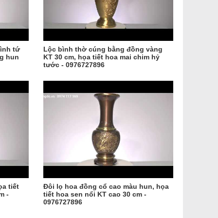
ình tứ
Lộc bình thờ cúng bằng đồng vàng
ng hun
KT 30 cm, họa tiết hoa mai chim hỷ
tước - 0976727896
a tiết
Đôi lọ hoa đồng cổ cao màu hun, họa
m -
tiết hoa sen nổi KT cao 30 cm -
0976727896