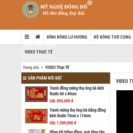
ĐỈNH ĐỒNG LƯ HƯƠNG
ĐỒ ĐỒNG THỜ CÚNG
VIDEO THỰC TẾ
Trang chủ
VIDEO Thực Tế
SẢN PHẨM NỔI BẬT
VIDEO 
Tranh đồng mừng thọ ông bà kích
thước 60 x 80cm
Giá: 855,000 đ
Tranh mừng thọ ông bà bằng đồng
kích thước 70cm x 110cm
Giá: 1,599,000 đ
Đồng hồ trống đồng, quà tặng tân