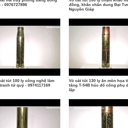
át mã truy phong bằng đồng
Vỏ cát tút 100 ly chạm khắc m
 - 0976727896
đồng, khắc chân dung Đại T
Nguyên Giáp
cát tút 100 ly công nghệ làm
Vỏ cát tút 130 ly ăn mòn họa t
tranh tứ quý - 0974117169
tăng T-54B húc đổ cổng phụ 
lập