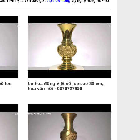
ảo. Liên hệ tư vấn báo giá.
#lọ_hoa_đồng
Mỹ nghệ Đông Đô - Đồ
ổ loe,
Lọ hoa đồng Việt cổ loe cao 30 cm,
-
hoa văn nổi - 0976727896