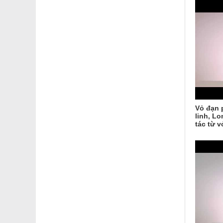
Vỏ đạn p
linh, L
tác từ 