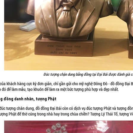
Đúc tượng chận dung bằng đồng tại Đại Bái được đánh giá c
 của khách hàng cực kỳ đơn giản, chỉ gần gửi cho mỹ nghệ Đông Đô - đồ đồng Đại 
o đó để làm mẫu, tạo khuôn để làm ra một bức tượng phù hợp và đẹp nhất.
g đồng danh nhân, tượng Phật
đúc tượng chân dung, đồ đồng Đại Bái còn có dịch vụ đúc tượng Phật và tượng đồ
tượng Phật để thờ cúng trong nhà hay trong chùa chiền? Tượng Lý Thái Tổ, tượng 