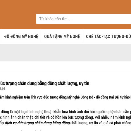
ĐỒ ĐỒNG MỸ NGHỆ
QUÀ TẶNG MỸ NGHỆ
CHẾ TÁC-TẠC TƯỢNG-Đ
đúc tượng chân dung bằng đồng chất lượng, uy tín
6:04
năm kinh nghiệm trên lĩnh vực đúc tượng đồng,Mỹ nghệ Đông Đô - đồ đồng Đại Bái tự hào 
 đồng là một loại hình nghệ thuật khắc hoạ hình ảnh đòi hỏi người nghệ nhân cần 
c hình ảnh chân thật, chi tiết và có hồn lên bức tượng đồng. Với nhiều năm kinh ng
cấp
chất lượng, uy tín và giá cả phải chăng
dịch vụ đúc tượng chân dung bằng đồng