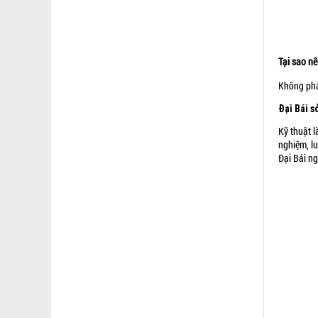
Tại sao nê
Không phả
Đại Bái 
Kỹ thuật l
nghiệm, l
Đại Bái ng