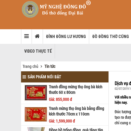
ĐỈNH ĐỒNG LƯ HƯƠNG
ĐỒ ĐỒNG THỜ CÚNG
VIDEO THỰC TẾ
Trang chủ
Tin tức
SẢN PHẨM NỔI BẬT
Dịch vụ 
Tranh đồng mừng thọ ông bà kích
02/07/2019 1
thước 60 x 80cm
Với nhiều 
Giá: 855,000 đ
hiện nay.
Tranh mừng thọ ông bà bằng đồng
Đúc tượng
kích thước 70cm x 110cm
tạo ra đượ
Giá: 1,599,000 đ
chỉ cung 
Đồng hồ trống đồng, quà tặng tân